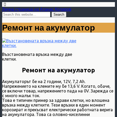
Лична страница на Атанас Коларов
Ремонт на акумулатор
Възстановената връзка между две
клетки.
Ремонт на акумулатор
Акумулаторът бе на 2 години, 12V, 7,2 Ah.
Напрежението на клемите му бе 13,6 V. Когато, обаче,
се включи товар, напрежението пада на 0V. Зарежда се
с много малък ток.
Това е типичен пример за здрави клетки, но влошена
връзка между клетките. Тези връзки в един момент
корозират и прекъсват електрически работната верига
на акумулатора. Това са оловно-киселинни