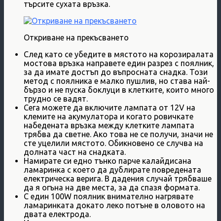
търсите сухата връзка.
Откриване на прекъсването
След като се убедите в мястото на корозиралата
мостова връзка направете един разрез с поялник,
за да имате достъп до въпросната снадка. Този
метод с поялника е малко пушлив, но става най-
бързо и не пуска боклуци в клетките, които много
трудно се вадят.
Сега можете да включите лампата от 12V на
клемите на акумулатора и когато ровичкате
набедената връзка между клетките лампата
трябва да светне. Ако това не се получи, значи не
сте уцелили мястото. Обикновено се случва на
долната част на снадката.
Намирате си едно тънко парче калайдисана
ламаринка с което да дублирате повредената
електрическа верига. В дадения случай трябваше
да я огъна на две места, за да спазя формата.
С един 100W поялник внимателно нагрявате
ламаринката докато леко потъне в оловото на
двата електрода.