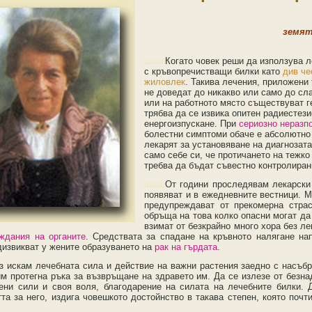
земят
шшш
Когато човек реши да използува л
с кръвопречистващи билки като
див че
жиловлек
. Такива лечения, приложени 
не доведат до никакво или само до сл
или на работното място съществуват г
трябва да се извика опитен радиестези
енергоизпускане. При
сериозно неразп
болестни симптоми обаче е абсолютно
лекарят за установяване на диагнозата
само себе си, че протичането на тежк
требва да бъдат съвестно контролиран
шшш
От години проследявам лекарски 
появяват и в ежедневните вестници. М
предупреждават от прекомерна стра
обръща на това колко опасни могат да
взимат от безкрайно много хора без ле
ждания на органите
. Средствата за спадане на кръвното налягане на
дизвикват у жените образуването на
рак на гърдата
.
з искам лечебната сила и действие на важни растения заедно с насъбр
им протегна ръка за възвръщане на здравето им. Да се излезе от без
ени сили и своя воля, благодарение на силата на лечебните билки. 
тта за него, издига човешкото достойнство в такава степен, която поч