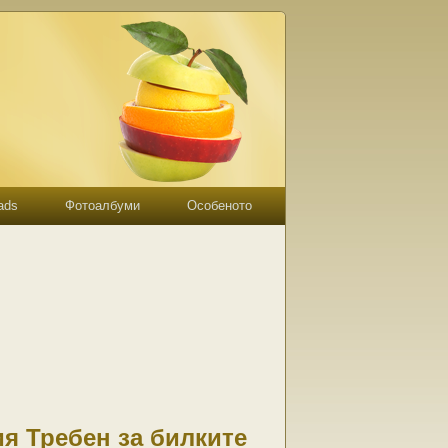
ads
Фотоалбуми
Особеното
я Требен за билките