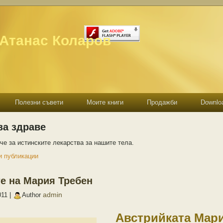
 Атанас Коларов
Полезни съвети
Моите книги
Продажби
Downlo
за здраве
че за истинските лекарства за нашите тела.
 публикации
е на Мария Требен
admin
011 |
Author
Австрийката Мари