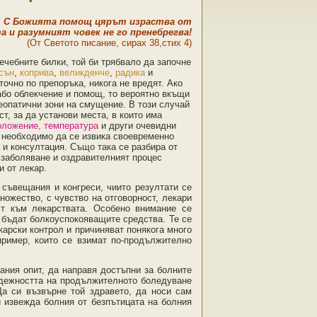
С Божията помощ цярът израства от
а и разумният човек не го пренебрегва!
(От Светото писание, сирах 38,стих 4)
ечебните билки, той би трябвало да започне
сън
,
коприва
,
великденче
,
радика
и
точно по препоръка, никога не вредят. Ако
або облекчение и помощ, то вероятно вкъщи
еопатични зони на смущение. В този случай
ст, за да установи места, в които има
оложение, температура
и други очевидни
 необходимо да се извика своевременно
 и консултация. Също така се разбира от
о заболяване и оздравителният процес
и от лекар.
съвещания и конгреси, чиито резултати се
ножество, с чувство на отговорност, лекари
ст към лекарствата. Особено внимание се
 бъдат болкоуспокояващите средства. Те се
карски контрол и причиняват понякога много
пример, които се взимат по-продължително
ания опит, да направя достъпни за болните
надежността на продължителното боледуване
Да си възвърне той здравето, да носи сам
ти извежда болния от безпътицата на болния