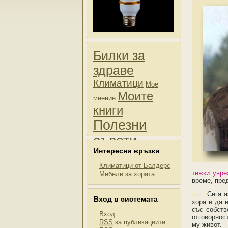
Билки за
здраве
Климатици
Мое
Моите
мнение
книги
Полезни
съвети
Интересни връзки
Продажби
Пчели
Снимки
Климатици от Балдерс
тежки увре
Мебели за хората
време, пре
шшш
Сега а
Вход в системата
хора и да 
със собств
Вход
отговорнос
RSS
за публикациите
му живот.