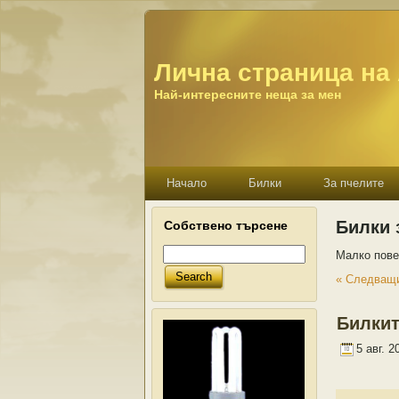
Лична страница на
Най-интересните неща за мен
Начало
Билки
За пчелите
Билки 
Собствено търсене
Малко пове
« Следващи
Билкит
5 авг. 2