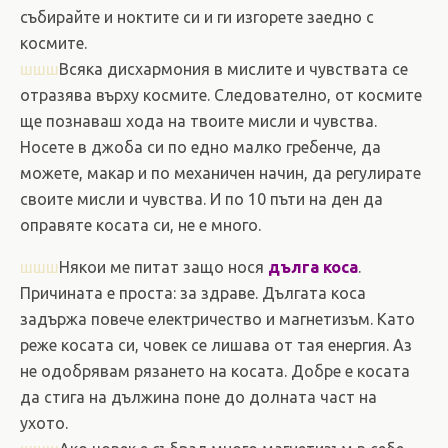
събирайте и ноктите си и ги изгорете заедно с
космите.
шшш
Всяка дисхармония в мислите и чувствата се
отразява върху космите. Следователно, от космите
ще познаваш хода на твоите мисли и чувства.
Носете в джоба си по едно малко гребенче, да
можете, макар и по механичен начин, да регулирате
своите мисли и чувства. И по 10 пъти на ден да
оправяте косата си, не е много.
шшш
Някои ме питат защо нося
дълга коса
.
Причината е проста: за здраве. Дългата коса
задържа повече електричество и магнетизъм. Като
реже косата си, човек се лишава от тая енергия. Аз
не одобрявам рязането на косата. Добре е косата
да стига на дължина поне до долната част на
ухото.