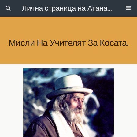
Лична страница на Атанас Коларов
Мисли На Учителят За Косата.