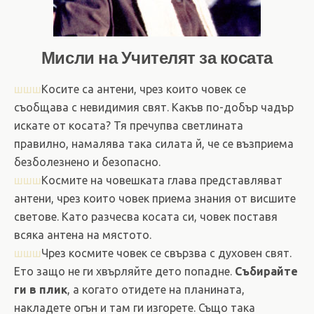
Мисли на Учителят за косата
шшш
Косите са антени, чрез които човек се
съобщава с невидимия свят. Какъв по-добър чадър
искате от косата? Тя пречупва светлината
правилно, намалява така силата й, че се възприема
безболезнено и безопасно.
шшш
Космите на човешката глава представляват
антени, чрез които човек приема знания от висшите
светове. Като разчесва косата си, човек поставя
всяка антена на мястото.
шшш
Чрез космите човек се свързва с духовен свят.
Ето защо не ги хвърляйте дето попадне.
Събирайте
ги в плик
, а когато отидете на планината,
накладете огън и там ги изгорете. Също така