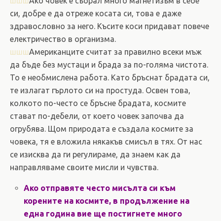
шшш
Ако човек е събрал много магнетизъм в себе
си, добре е да отреже косата си, това е даже
здравословно за него. Късите коси придават повече
електричество в организма.
шшш
Американците считат за правилно всеки мъж
да бъде без мустаци и брада за по-голяма чистота.
То е необмислена работа. Като бръснат брадата си,
те излагат гърлото си на простуда. Освен това,
колкото по-често се бръсне брадата, космите
стават по-дебели, от което човек започва да
огрубява. Щом природата е създала космите за
човека, тя е вложила някакъв смисъл в тях. От нас
се изисква да ги регулираме, да знаем как да
направляваме своите мисли и чувства.
Ако отправяте често мисълта си към
корените на космите, в продължение на
една година вие ще постигнете много