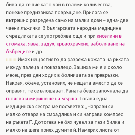
бива да се пие като чай в големи количества,
понеже предизвиква повръщане. Прилага се
вътрешно разредена само на малки дози – една-две
чаени лъжички. В българската народна медицина
смрадликата се употребява още и при
киселини в
стомаха, язва, задух, кръвохрачене, заболяване на
бъбреците
и др.
шшш
Имах нещастието да разрежа кожата на ръката
между палеца и показалецо. Зашиха ми я и около
месец през ден ходих в болницата за превръзки.
Накрая, обаче, установих, че нещата вместо да се
оправят, те се влошават. Раната беше започнала да
гноясва и миришеше на мърша
. Тогава една
медицинска сестра ме посъветва: „Направи си
малко отвара на смрадлика и си направи компрес
на ръката!“. Дотогава не бях чувал за тази билка и
малко на шега приех думите й. Намерих листа от