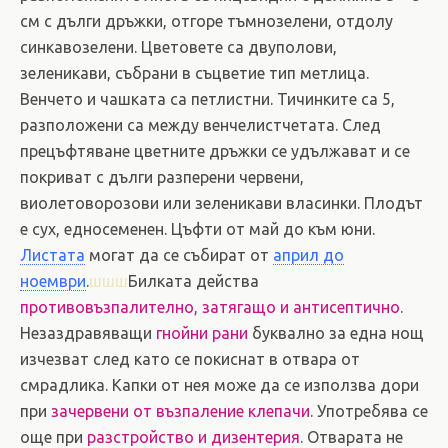
см с дълги дръжки, отгоре тъмнозелени, отдолу
синкавозелени. Цветовете са двуполови,
зеленикави, събрани в съцветие тип метлица.
Венчето и чашката са петлистни. Тичинките са 5,
разположени са между венчелистчетата. След
прецъфтяване цветните дръжки се удължават и се
покриват с дълги разперени червени,
виолетоворозови или зеленикави власинки. Плодът
е сух, едносеменен. Цъфти от май до към юни.
Листата
могат да се събират от
април до
ноември
.
шшш
Билката действа
противовъзпалително, затягащо и антисептично
.
Незаздравяващи
гнойни рани
буквално за една нощ
изчезват след като се покиснат в отвара от
смрадлика. Капки от нея може да се използва дори
при
зачервени от възпаление клепачи
. Употребява се
още при
разстройство и дизентерия
. Отварата не