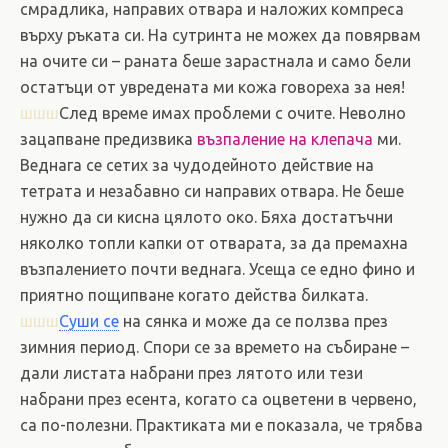
смрадлика, направих отвара и наложих компреса
върху ръката си. На сутринта не можех да повярвам
на очите си – раната беше зарастнала и само бели
остатъци от увредената ми кожа говореха за нея!
шшш
След време имах проблеми с очите. Неволно
зацапване предизвика
възпаление на клепача
ми.
Веднага се сетих за чудодейното действие на
тетрата и незабавно си направих отвара. Не беше
нужно да си кисна цялото око. Бяха достатъчни
няколко топли капки от отварата, за да премахна
възпалението почти веднага. Усеща се едно фино и
приятно пощипване когато действа билката.
шшш
Суши се
на сянка и може да се ползва през
зимния период. Спори се за времето на събиране –
дали листата набрани през лятото или тези
набрани през есента, когато са оцветени в червено,
са по-полезни. Практиката ми е показала, че трябва