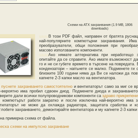
Схеми на ATX захранвания (1.9 MB, 1806
downloads)
шшш
В този PDF файл, направен от братята русна
най-популярните компютърни захранвания. Им
преобразуватели, общи положения при преобразу
масово използваните компоненти.
шшш
Ако нямате алтернатива при неработещо з
опитайте да се справите. Ако имате възможност д
го и не си губете времето в търсене на повредата.
кондензатори – напънете се малко. Подменете ги 
близките 100 години няма да Ви се наложи да пов
капнете 2-3 капки масло на вентилатора.
 пуснете захранването самостоятелно
и вентилаторът само за миг се вр
-вероятно има пробил сдвоен диод. Подменете диода и захранването
верите дали всички полупроводникови компоненти са
здраво прикрепени
 компютърът работи закратко и после изключва най-вероятно има 
тилаторът не може да охлажда радиатора, защитата сработва и к
глобете захранването, демонтирайте вентилатора и му капнете 2-3 капки
на примерна схема от файла.