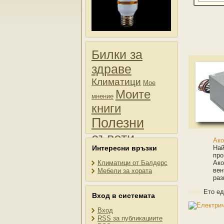
Билки за
здраве
Климатици
Мое
Моите
мнение
книги
Полезни
съвети
Ако
Интересни връзки
Най
Продажби
Пчели
про
Снимки
Климатици от Балдерс
Ако
вен
Мебели за хората
раз
шшш
Ето ед
Вход в системата
Вход
RSS
за публикациите