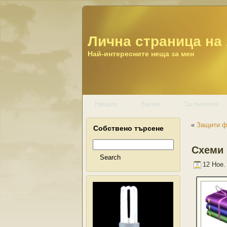
Лична страница на
Най-интересните неща за мен
Начало
Билки
За пчелите
«
Защити ф
Собствено търсене
Схеми 
12 Ное.