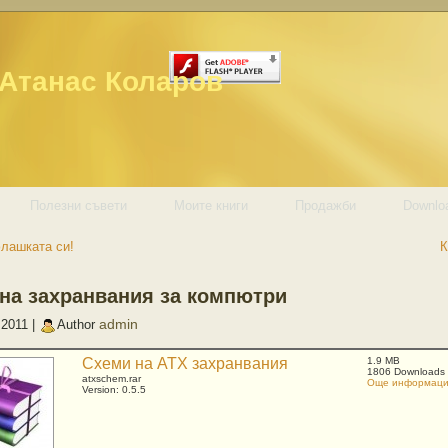
 Атанас Коларов
Полезни съвети
Моите книги
Продажби
Downlo
лашката си!
К
на захранвания за компютри
admin
 2011 |
Author
Схеми на ATX захранвания
1.9 MB
1806 Downloads
atxschem.rar
Още информация
Version: 0.5.5