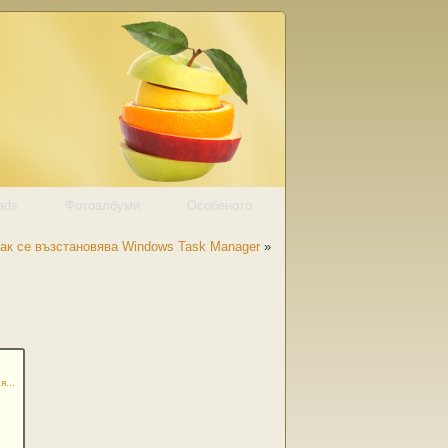
ads
Фотоалбуми
Особеното
ак се възстановява Windows Task Manager
»
...