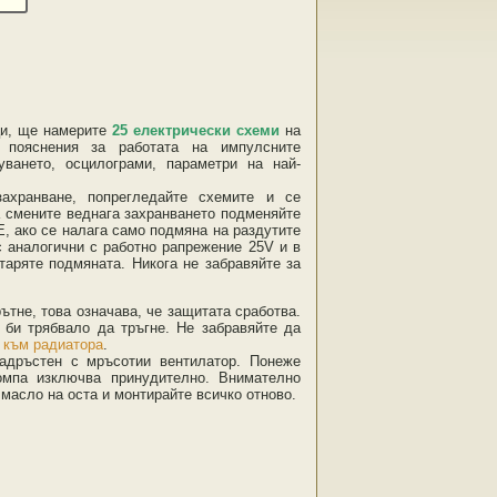
ци, ще намерите
25 електрически схеми
на
а пояснения за работата на импулсните
ването, осцилограми, параметри на най-
ахранване, попрегледайте схемите и се
а смените веднага захранването подменяйте
 Е, ако се налага само подмяна на раздутите
с аналогични с работно рапрежение 25V и в
таряте подмяната. Никога не забравяйте за
ътне, това означава, че защитата сработва.
 би трябвало да тръгне. Не забравяйте да
 към радиатора
.
задръстен с мръсотии вентилатор. Понеже
омпа изключва принудително. Внимателно
 масло на оста и монтирайте всичко отново.