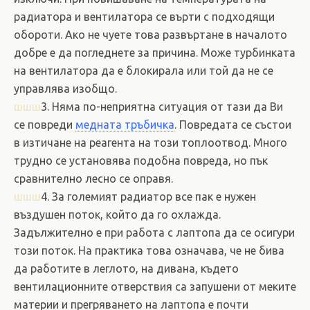
радиатора и вентилатора се върти с подходящи
обороти. Ако не чуете това развъртане в началото
добре е да погледнете за причина. Може турбинката
на вентилатора да е блокирала или той да не се
управлява изобщо.
шшш
3. Няма по-неприятна ситуация от тази да Ви
се повреди
медната тръбичка
. Повредата се състои
в изтичане на реагента на този топлоотвод. Много
трудно се установява подобна повреда, но пък
сравнително лесно се оправя.
шшш
4. За големият радиатор все пак е нужен
въздушен поток, който да го охлажда.
Задължително е при работа с лаптопа да се осигури
този поток. На практика това означава, че не бива
да работите в леглото, на дивана, където
вентилационните отверствия са запушени от меките
материи и прегряването на лаптопа е почти