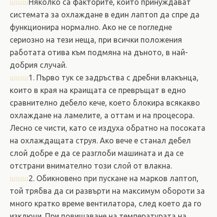
шшш
Няколко са факторите, които принуждават
системата за охлаждане в един лаптоп да спре да
функционира нормално. Ако не се погледне
сериозно на тези неща, при всички положения
работата отива към подмяна на дъното, в най-
добрия случай.
шшш
1. Първо тук се задръства с дребни влакънца,
които в края на краищата се превръщат в едно
сравнително дебело кече, което блокира всякакво
охлаждане на ламелите, а оттам и на процесора.
Лесно се чисти, като се издуха обратно на посоката
на охлаждащата струя. Ако вече е станал дебел
слой добре е да се разглоби машината и да се
отстрани внимателно този слой от влакна.
шшш
2. Обикновено при пускане на марков лаптоп,
той трябва да си развърти на максимум обороти за
много кратко време вентилатора, след което да го
изключи. При повишаване на температурата на