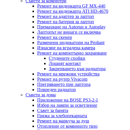
Съвети за компютри
Ремонт на видеокарта GF MX-440
Ремонт на видеокарта ATI HD-4670
Ремонт на адаптер за лаптоп
Ремонт на батерия за лаптоп
Премахване на Autorun и Autoplay
Лаптопът не винаги се включва
Ремонт на скенер
Разменени индикатори на Proliant
Изнасяне на вградена камера
Ремонт на компютърно захранване
Студените спойки
Лошият контакт
Закрепването към радиатора
Ремонт на мрежови устройства
Ремонт на рутер Vivacom
Прегряването при лаптопа
Повреден радиатор
Съвети за дома
Приложение на BOSE PS3-2-1
Избор на лампи за осветление
Съвет за банята
Грижа за хлебопекарната
Ремонт на маркуча за душ
Отопление от коминното тяло