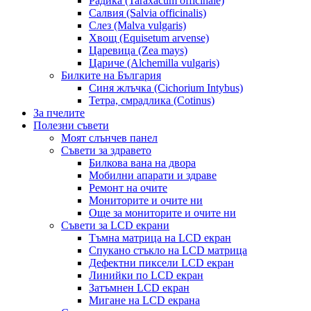
Радика (Taraxacum officinale)
Салвия (Salvia officinalis)
Слез (Malva vulgaris)
Хвощ (Equisetum arvense)
Царевица (Zea mays)
Цариче (Alchemilla vulgaris)
Билките на България
Синя жлъчка (Cichorium Intybus)
Тетра, смрадлика (Cotinus)
За пчелите
Полезни съвети
Моят слънчев панел
Съвети за здравето
Билкова вана на двора
Мобилни апарати и здраве
Ремонт на очите
Мониторите и очите ни
Още за мониторите и очите ни
Съвети за LCD екрани
Тъмна матрица на LCD екран
Спукано стъкло на LCD матрица
Дефектни пиксели LCD екран
Линийки по LCD екран
Затъмнен LCD екран
Мигане на LCD екрана