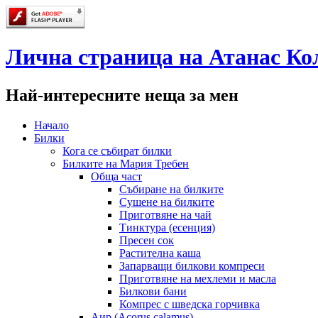
Лична страница на Атанас Ко
Най-интересните неща за мен
Начало
Билки
Кога се събират билки
Билките на Мария Требен
Обща част
Събиране на билките
Сушене на билките
Приготвяне на чай
Тинктура (есенция)
Пресен сок
Растителна каша
Запарващи билкови компреси
Приготвяне на мехлеми и масла
Билкови бани
Компрес с шведска горчивка
Аир (Acorus calamus)