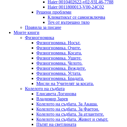
Haier 0010402622-v02-93L46-7788
Haier 0011800013-V00-24C02
Решени проблеми
Климатикът се самоизключва
Теч от вътрешно тяло
Правила за писане
Моите книги
Физиогномика
Физиогномика. Носът.
Физиогномика. Очите.
Физиогномика. Косата.
Физиогномика. Ушите.
Физиогномика. Челото.
Физиогномика. Веждите.
Физиогномика. Устата.
Физиогномика. Брадата.
Мисли на Учителят за косата.
Колелото на съдбата
Елисавета Логинова
Владимир Зарев
Колелото на съдбата. За Акаша.
Колелото на съдбата. За Фаетон.
Колелото на съдбата. За атлантите.
Колелото на съдбата. Живот и смърт.
Пътят на светлината