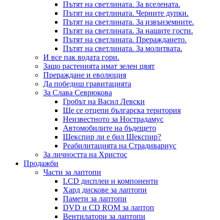
Пътят на светлината. За вселената.
Пътят на светлината. Черните дупки.
Пътят на светлината. За извънземните.
Пътят на светлината. За нашите гости.
Пътят на светлината. Прераждането.
Пътят на светлината. За молитвата.
И все пак водата гори.
Защо растенията имат зелен цвят
Прераждане и еволюция
Да победиш гравитацията
За Слава Севрюкова
Гробът на Васил Левски
Ще се отцепи българска територия
Неизвестното за Нострадамус
Автомобилите на бъдещето
Шекспир ли е бил Шекспир?
Реабилитацията на Страдивариус
За личността на Христос
Продажби
Части за лаптопи
LCD дисплеи и компоненти
Хард дискове за лаптопи
Памети за лаптопи
DVD и CD ROM за лаптоп
Вентилатори за лаптопи