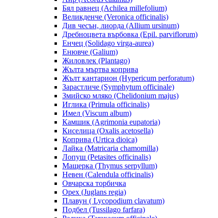
Бял равнец (Achilea millefolium)
Великденче (Veronica officinalis)
Див чесън, лиорда (Allium ursinum)
Дребноцвета върбовка (Epil. parviflorum)
Енчец (Solidago virga-aurea)
Енювче (Galium)
Жиловлек (Plantago)
Жълта мъртва коприва
Жълт кантарион (Hypericum perforatum)
Зарастличе (Symphytum officinale)
Змийско мляко (Chelidonium majus)
Иглика (Primula officinalis)
Имел (Viscum album)
Камшик (Agrimonia eupatoria)
Киселица (Oxalis acetosella)
Коприва (Urtica dioica)
Лайка (Matricaria chamomilla)
Лопуш (Petasites officinalis)
Мащерка (Thymus serpyllum)
Невен (Calendula officinalis)
Овчарска торбичка
Орех (Juglans regia)
Плавун ( Lycopodium clavatum)
Подбел (Tussilago farfara)