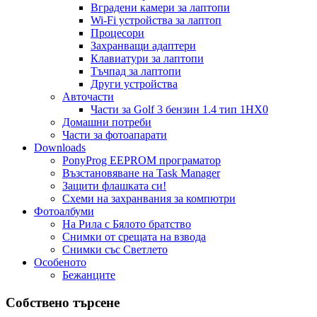
Вградени камери за лаптопи
Wi-Fi устройства за лаптоп
Процесори
Захранващи адаптери
Клавиатури за лаптопи
Тъчпад за лаптопи
Други устройства
Авточасти
Части за Golf 3 бензин 1.4 тип 1HX0
Домашни потреби
Части за фотоапарати
Downloads
PonyProg EEPROM програматор
Възстановяване на Task Manager
Защити флашката си!
Схеми на захранвания за компютри
Фотоалбуми
На Рила с Бялото братство
Снимки от срещата на взвода
Снимки със Светлето
Особеното
Бежанците
Собствено търсене