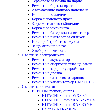
Термореле за помпа на парно
Ремонт на бързата връзка
Автоматично капково напояване
Копане на кладенче
Борба с поповото прасе
Задължителното събличане
Борба с белокрилката
Ремонт на батерията на винтоверт
Ремонт на пистолет за силикон
Изолирай тръбите от мухъл
Защо мирише на газ
Хлебарки в мивката
Съвети за електрониката
Ремонт на акумулатор
Ремонт на енергоспестяваща лампа
Ремонт на зарядно устройство
Ремонт на дрелка
Ремонт на слънчевото зарядно
Ремонт на капацитетмер CM 9601 A
Съвети за климатици
EEPROM memory dumps
HITACHI Summit WX8-35
HITACHI Summit RAS-25 YH4
HITACHI Summit RAS-35 YH4
Haier 12 KFR-23GW