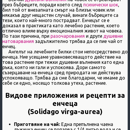
през бъбреците, поради което след
психически шок
,
бил той от внезапната смърт на близък човек или
някакъв друг нещастен случай, винаги бъбреците са
тези, които най-много пострадват. Енчецът се е
доказал в практиката като лечебно растение, което
отлично влияе върху емоционалния живот на човека.
По тази причина, при
разочарования
и други
душевни
натоварвания
задължително трябва да се пие чай от
енчец.
. . .
Ангелът на лечебните билки стои непосредствено до
енчеца. Ние усещаме уравновесяващото действие на
това растение при тежки душевни вълнения като една
ръка, която ни гали и успокоява. Дори самото
съзерцаване на енчеца сред природата ни действува
успокояващо. Трябва да сме благодарни, че имаме до
себе си едно, носещо толкова утеха, растение.
Видове приложения и рецепти за
енчеца
(Solidago virga-aurea)
Приготвяне на чай:
Една препълнена чаена
лъжичка енчец се попарва с 1/4 литър вода и се