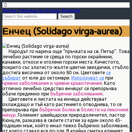
Лична страница на Атанас Коларов
Енчец (Solidago virga-aurea)
. . .
Народът го нарича още “пръчката на св. Петър”. Това
лечебно растение се среща по горски окрайнини,
канавки, откоси и оголени горски места. Кичестото,
покрито със златисто-жълти цветни звездички, стъбло
достига височина от около 80 см. Цветовете
се
събират
от юли до октомври.
Използуват се
при
чревни заболявания и чревни кръвотечения
. Като
отлично лечебно средство енчецът се препоръчва
обаче предимно при
бъбречни заболявания
.
. . .
Цветовете и листата на енчеца действуват
охлаждащо и тъй като растението отводнява, то се
препоръчва при
бъбречни болки
и
болести на пикочния
мехур
. Големият швейцарски природолечител, пастор
Кюнцле, разказва в своите статии за един около 45-
годишен мъж, който имал тежко бъбречно заболяване,
от което ставал все по-зле. В крайна сметка единият