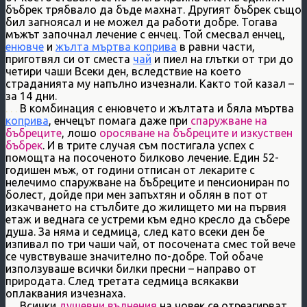
бъбрек трябвало да бъде махнат. Другият бъбрек също
бил загноясал и не можел да работи добре. Тогава
мъжът започнал лечение с енчец. Той смесвал енчец,
енювче
и
жълта мъртва коприва
в равни части,
приготвял си от сместа
чай
и пиел на глътки от три до
четири чаши Всеки ден, вследствие на което
страданията му напълно изчезнали. Както той казал –
за 14 дни.
. . .
В комбинация с енювчето и жълтата и бяла мъртва
коприва
, енчецът помага даже при
спаружване на
бъбреците
, лошо
оросяване на бъбреците и изкуствен
бъбрек
. И в трите случая съм постигала успех с
помощта на посоченото билково лечение. Един 52-
годишен мъж, от години отписан от лекарите с
нелечимо спаружване на бъбреците и пенсиониран по
болест, дойде при мен запъхтян и облян в пот от
изкачването на стълбите до жилището ми на първия
етаж и веднага се устреми към едно кресло да събере
душа. За няма и седмица, след като всеки ден бе
изпивал по три чаши чай, от посочената смес той вече
се чувствуваше значително по-добре. Той обаче
използуваше всички билки пресни – направо от
природата. След третата седмица всякакви
оплаквания изчезнаха.
. . .
Всички
душевни вълнения
на човек се отреагирват