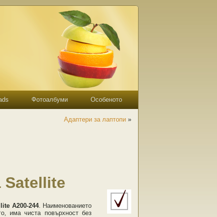
ads
Фотоалбуми
Особеното
Адаптери за лаптопи
»
Satellite
lite A200-244
. Наименованието
го, има чиста повърхност без