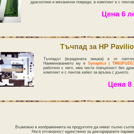
драскотини и механични повреди, в комплект е с лентов
Цена 6 л
Тъчпад за HP Pavilio
Тъчпадът (вградената мишка) е от лапт
Наименованието му е
Synaptics | TM61PUZG3
работено с него, има чиста повърхност без дра
комплект е с лентов кабел за връзка с дъното.
Цена 8
Възможно е изображенията на продуктите да нямат пълно съотв
Нося отговорност единствено за декларираните параме