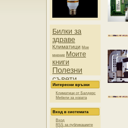
Билки за
здраве
Климатици
Мое
Моите
мнение
книги
Полезни
съвети
Интересни връзки
Продажби
Пчели
Снимки
Климатици от Балдерс
Мебели за хората
Вход в системата
Вход
RSS
за публикациите