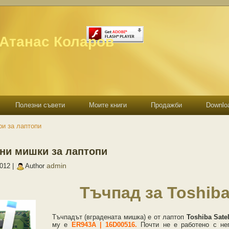
 Атанас Коларов
Полезни съвети
Моите книги
Продажби
Downlo
ри за лаптопи
ни мишки за лаптопи
admin
2012 |
Author
Тъчпад за Toshiba 
Тъчпадът (вградената мишка) е от лаптоп
Toshiba Satel
му е
ER943A | 16D00516.
Почти не е работено с не