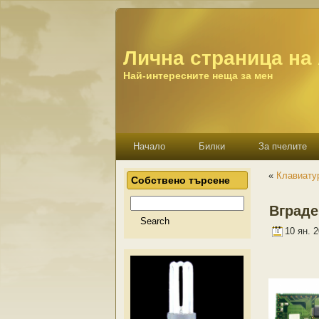
Лична страница на
Най-интересните неща за мен
Начало
Билки
За пчелите
«
Клавиату
Собствено търсене
Вграде
10 ян. 