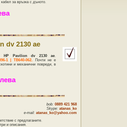
 кабел за връзка с дъното.
ева
n dv 2130 ae
оп
HP Pavilion dv 2130 ae
.
96-1 | TB640-062.
Почти не е
скотини и механични повреди, в
 лева
bob:
0889 421 968
Skype:
atanas_ko
e-mail:
atanas_ko@yahoo.com
етствие с предлаганите.
три и описания.