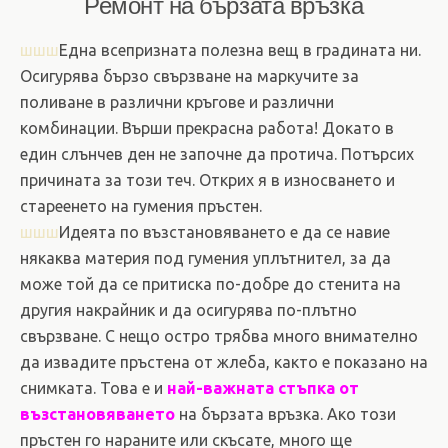
Ремонт на бързата връзка
шшш
Една всепризната полезна вещ в градината ни.
Осигурява бързо свързване на маркучите за
поливане в различни кръгове и различни
комбинации. Върши прекрасна работа! Докато в
един слънчев ден не започне да протича. Потърсих
причината за този теч. Открих я в износването и
стареенето на гумения пръстен.
шшш
Идеята по възстановяването е да се навие
някаква материя под гумения уплътнител, за да
може той да се притиска по-добре до стенита на
другия накрайник и да осигурява по-плътно
свързване. С нещо остро трябва много внимателно
да извадите пръстена от жлеба, както е показано на
снимката. Това е и
най-важната стъпка от
възстановяването
на бързата връзка. Ако този
пръстен го нараните или скъсате, много ще