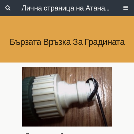
Лична страница на Атанас Коларов
Бързата Връзка За Градината