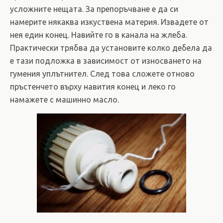
усложните нещата. За препоръчване е да си
намерите някаква изкуствена материя. Извадете от
нея един конец. Навийте го в канала на жлеба.
Практически трябва да установите колко дебела да
е тази подложка в зависимост от износването на
гумения уплътнител. След това сложете отново
пръстенчето върху навития конец и леко го
намажете с машинно масло.