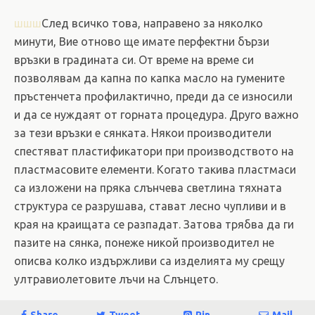
шшш
След всичко това, направено за няколко
минути, Вие отново ще имате перфектни бързи
връзки в градината си. От време на време си
позволявам да капна по капка масло на гумените
пръстенчета профилактично, преди да се износили
и да се нуждаят от горната процедура. Друго важно
за тези връзки е сянката. Някои производители
спестяват пластификатори при производството на
пластмасовите елементи. Когато такива пластмаси
са изложени на пряка слънчева светлина тяхната
структура се разрушава, стават лесно чупливи и в
края на краищата се разпадат. Затова трябва да ги
пазите на сянка, понеже никой производител не
описва колко издържливи са изделията му срещу
ултравиолетовите лъчи на Слънцето.